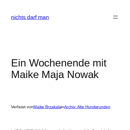
Zum
Inhalt
nichts darf man
springen
Ein Wochenende mit
Maike Maja Nowak
Verfasst von
Maike Brzakala
in
Archiv: Alte Hunderunden